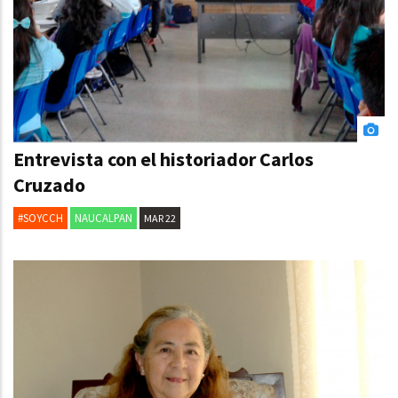
Entrevista con el historiador Carlos
Cruzado
#SOYCCH
NAUCALPAN
MAR 22