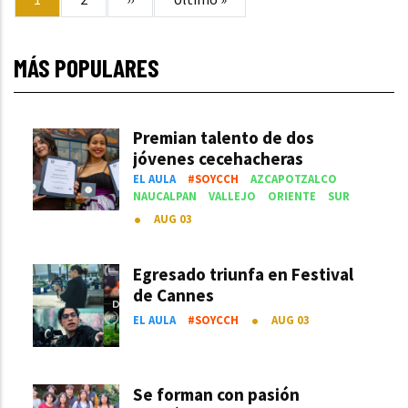
actual
página
página
MÁS POPULARES
Premian talento de dos
jóvenes cecehacheras
EL AULA
#SOYCCH
AZCAPOTZALCO
NAUCALPAN
VALLEJO
ORIENTE
SUR
AUG 03
Egresado triunfa en Festival
de Cannes
EL AULA
#SOYCCH
AUG 03
Se forman con pasión