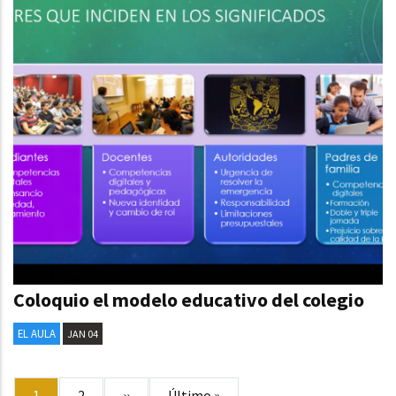
Coloquio el modelo educativo del colegio
EL AULA
JAN 04
Paginación
Página
1
Page
2
Siguiente
››
Última
Último »