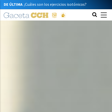
¿Cuáles son los ejercicios isotónicos?
DE ÚLTIMA
Capturan la ciencia con su cámara
Premian talento de dos jóvenes cecehacheras
Enseñanza en filosofía
Acercan el patrimonio con dinámicas lúdicas