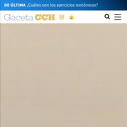
DE ÚLTIMA
¿Cuáles son los ejercicios isotónicos?
Capturan la ciencia con su cámara
Premian talento de dos jóvenes cecehacheras
Enseñanza en filosofía
Acercan el patrimonio con dinámicas lúdicas