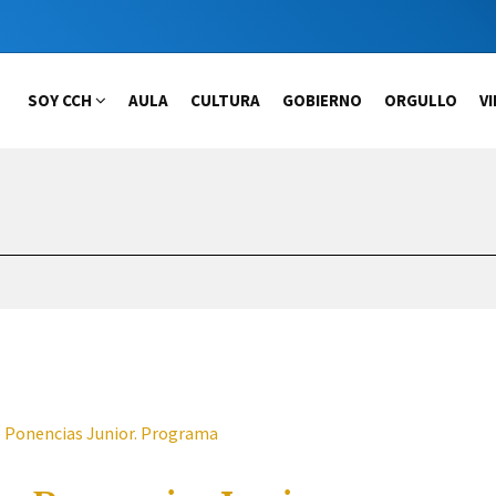
MAIN
SOY CCH
AULA
CULTURA
GOBIERNO
ORGULLO
V
NAVIGATION
 Ponencias Junior. Programa