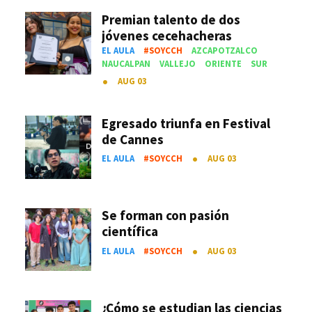
Premian talento de dos
jóvenes cecehacheras
EL AULA
#SOYCCH
AZCAPOTZALCO
NAUCALPAN
VALLEJO
ORIENTE
SUR
AUG 03
Egresado triunfa en Festival
de Cannes
EL AULA
#SOYCCH
AUG 03
Se forman con pasión
científica
EL AULA
#SOYCCH
AUG 03
¿Cómo se estudian las ciencias