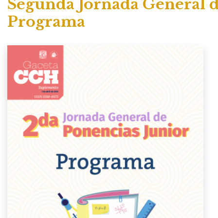
Segunda Jornada General d
de
Programa
ayuda
a
la
navegación