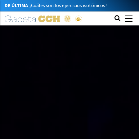
DE ÚLTIMA
¿Cuáles son los ejercicios isotónicos?
Capturan la ciencia con su cámara
Premian talento de dos jóvenes cecehacheras
Enseñanza en filosofía
Acercan el patrimonio con dinámicas lúdicas